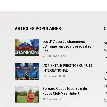
ARTICLES POPULAIRES
C
Les U17 sacrés champions
Ac
d’Afrique : un triomphe royal et
Au
une...
avril 19, 2025 19:28
Go
Fo
L’ORIENTALE PRESTIGE CUP U13
INTERNATIONAL
Fo
mai 13, 2024 13:55
A
T
Bernard Goutta le parrain du
C
Rugby Club Mas Thibert
juillet 3, 2024 21:14
Ar