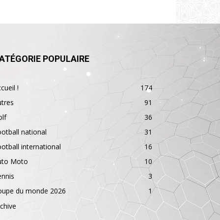
ATÉGORIE POPULAIRE
cueil !
174
tres
91
lf
36
otball national
31
otball international
16
uto Moto
10
ennis
3
oupe du monde 2026
1
chive