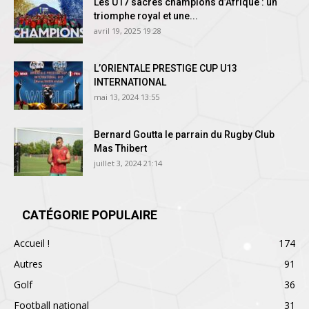
Les U17 sacrés champions d’Afrique : un
triomphe royal et une...
avril 19, 2025 19:28
L’ORIENTALE PRESTIGE CUP U13
INTERNATIONAL
mai 13, 2024 13:55
Bernard Goutta le parrain du Rugby Club
Mas Thibert
juillet 3, 2024 21:14
CATÉGORIE POPULAIRE
Accueil !
174
Autres
91
Golf
36
Football national
31