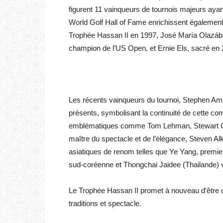
figurent 11 vainqueurs de tournois majeurs aya
World Golf Hall of Fame enrichissent égalemen
Trophée Hassan II en 1997, José María Olazába
champion de l’US Open, et Ernie Els, sacré en
Les récents vainqueurs du tournoi, Stephen Am
présents, symbolisant la continuité de cette com
emblématiques comme Tom Lehman, Stewart Cin
maître du spectacle et de l’élégance, Steven Al
asiatiques de renom telles que Ye Yang, premie
sud-coréenne et Thongchai Jaidee (Thailande) v
Le Trophée Hassan II promet à nouveau d’être un
traditions et spectacle.