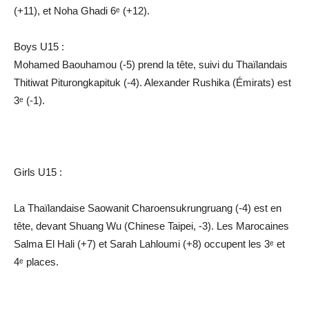
(+11), et Noha Ghadi 6ᵉ (+12).
Boys U15 :
Mohamed Baouhamou (-5) prend la tête, suivi du Thaïlandais
Thitiwat Piturongkapituk (-4). Alexander Rushika (Émirats) est
3ᵉ (-1).
Girls U15 :
La Thaïlandaise Saowanit Charoensukrungruang (-4) est en
tête, devant Shuang Wu (Chinese Taipei, -3). Les Marocaines
Salma El Hali (+7) et Sarah Lahloumi (+8) occupent les 3ᵉ et
4ᵉ places.