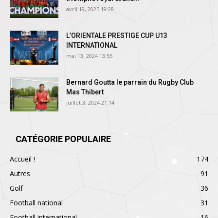
avril 19, 2025 19:28
L’ORIENTALE PRESTIGE CUP U13
INTERNATIONAL
mai 13, 2024 13:55
Bernard Goutta le parrain du Rugby Club
Mas Thibert
juillet 3, 2024 21:14
CATÉGORIE POPULAIRE
Accueil !
174
Autres
91
Golf
36
Football national
31
Football international
16