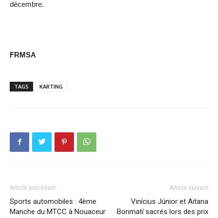
décembre.
FRMSA
TAGS
KARTING
Article précédent
Article suivant
Sports automobiles : 4ème
Vinícius Júnior et Aitana
Manche du MTCC à Nouaceur
Bonmatí sacrés lors des prix