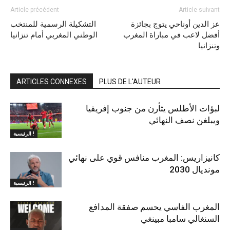
Article précédent
Article suivant
عز الدين أوناحي يتوج بجائزة
التشكيلة الرسمية للمنتخب
أفضل لاعب في مباراة المغرب
الوطني المغربي أمام تنزانيا
وتنزانيا
ARTICLES CONNEXES
PLUS DE L'AUTEUR
لبؤات الأطلس يثأرن من جنوب إفريقيا
ويبلغن نصف النهائي
الرئيسية !
كانيزاريس: المغرب منافس قوي على نهائي
مونديال 2030
الرئيسية !
المغرب الفاسي يحسم صفقة المدافع
السنغالي سامبا مبينغي