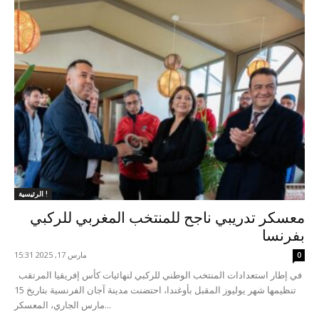
الرئيسية !
معسكر تدريبي ناجح للمنتخب المغربي للركبي
بفرنسا
مارس 17, 2025 15:31
0
في إطار استعدادات المنتخب الوطني للركبي لنهائيات كأس إفريقيا المرتقب
تنظيمها شهر يوليوز المقبل بأوغندا، احتضنت مدينة آجان الفرنسية بتاريخ 15
مارس الجاري، المعسكر...