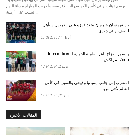
برسم ذهاب نهائي كأس الكونفدرالية الإفريقية، وأجريت المباراة مساء اليوم
السبت على أرضية...
باريس سان جيرمان يجدد فوزه على ليفربول ويتأهل
لنصف نهائي دوري...
أبريل 14, 2026 23:08
بالصور ..نجاح باهر لبطولة الدولية International
7cup بمراكش
يونيو 2, 2024 17:24
المغرب إلى جانب إسبانيا وفيجي والصين في كأس
العالم لأقل من...
مايو 21, 2026 18:36
المقالات الأخيرة