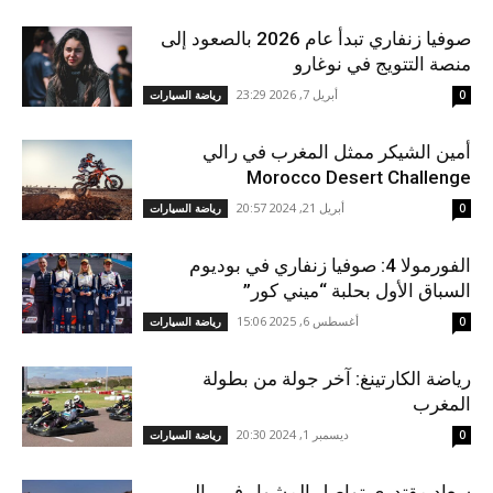
صوفيا زنفاري تبدأ عام 2026 بالصعود إلى
منصة التتويج في نوغارو
أبريل 7, 2026 23:29
0
رياضة السيارات
أمين الشيكر ممثل المغرب في رالي
Morocco Desert Challenge
أبريل 21, 2024 20:57
0
رياضة السيارات
الفورمولا 4: صوفيا زنفاري في بوديوم
السباق الأول بحلبة “ميني كور”
أغسطس 6, 2025 15:06
0
رياضة السيارات
رياضة الكارتينغ: آخر جولة من بطولة
المغرب
ديسمبر 1, 2024 20:30
0
رياضة السيارات
سعاد مقتدري تواصل المشوار في رالي