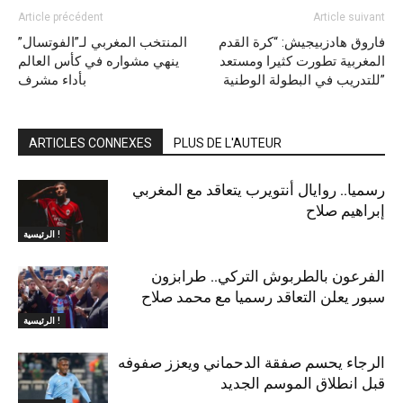
Article précédent
Article suivant
فاروق هادزبيجيش: “كرة القدم
المنتخب المغربي لـ”الفوتسال”
المغربية تطورت كثيرا ومستعد
ينهي مشواره في كأس العالم
للتدريب في البطولة الوطنية”
بأداء مشرف
ARTICLES CONNEXES
PLUS DE L'AUTEUR
رسميا.. روايال أنتويرب يتعاقد مع المغربي
إبراهيم صلاح
الرئيسية !
الفرعون بالطربوش التركي.. طرابزون
سبور يعلن التعاقد رسميا مع محمد صلاح
الرئيسية !
الرجاء يحسم صفقة الدحماني ويعزز صفوفه
قبل انطلاق الموسم الجديد