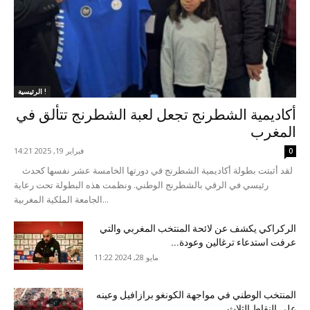
الرئيسية !
أكاديمية الشطرنج تجعل لعبة الشطرنج تتألق في
المغرب
فبراير 19, 2025 14:21
0
لقد أثبتت بطولة أكاديمية الشطرنج في دورتها الخامسة عشر نفسها كحدث
رئيسي في الرقي بالشطرنج الوطني. ونظمت هذه البطولة تحت رعاية
الجامعة الملكية المغربية...
الركراكي يكشف عن لائحة المنتخب المغربي والتي
عرفت استدعاء ترغالين وعودة...
مايو 28, 2024 11:22
المنتخب الوطني في مواجهة الكونغو برازافيل وعينه
على النقاط الثلاث