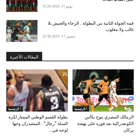
يونيو 11, 2024 10:29
قمة الجولة الثانية من البطولة.. الرجاء والجيش بلا
غالب ولا مغلوب
سبتمبر 17, 2025 22:50
المقالات الأخيرة
الرئيسية !
الرئيسية !
الزمالك المصري يتوج بكأس
بطولة القسم الوطني الممتاز لكرة
الكونفدرالية بعد فوزه على نهضة
السلة “رجال”.. المتصدران وجها
بركان
لوجه في...