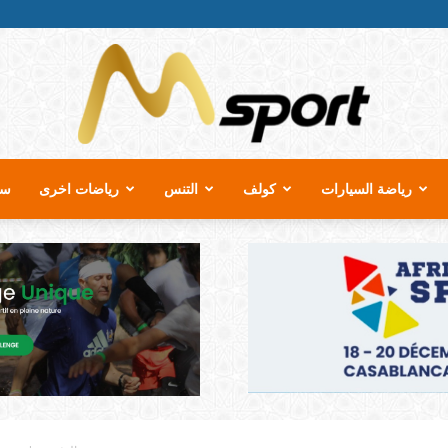
رياضة السيارات
كولف
التنس
رياضات اخرى
سب
MSport.ma