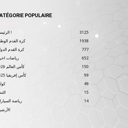
ATÉGORIE POPULAIRE
3125
الرئيسية !
1938
كرة القدم الوطن
777
كرة القدم الدول
652
رياضات اخر
150
كأس العالم 2026
99
كأس إفريقيا 2025
49
كول
15
الت
14
رياضة السيار
الأرشي