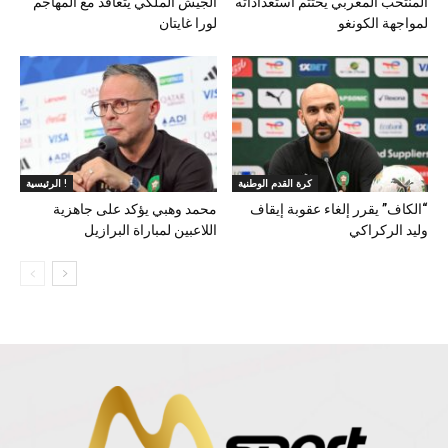
المنتخب المغربي يختتم استعداداته
الجيش الملكي يتعاقد مع المهاجم
لمواجهة الكونغو
لورا غايتان
كرة القدم الوطنية
الرئيسية !
“الكاف” يقرر إلغاء عقوبة إيقاف
محمد وهبي يؤكد على جاهزية
وليد الركراكي
اللاعبين لمباراة البرازيل