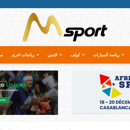
رياضة السيارات
كولف
التنس
رياضات اخرى
سب
MSport.ma