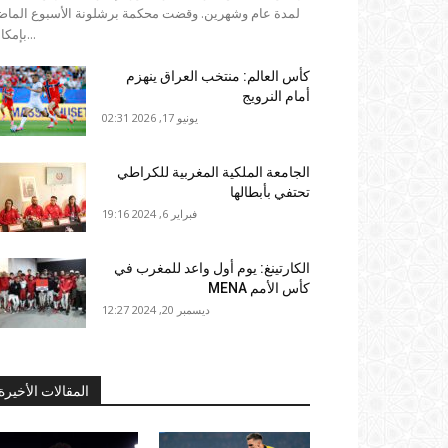
لمدة عام وشهرين. وقضت محكمة برشلونة الأسبوع الما
بإمكانية...
كأس العالم: منتخب العراق ينهزم
أمام النرويج
يونيو 17, 2026 02:31
الجامعة الملكية المغربية للكراطي
تحتفي بأبطالها
فبراير 6, 2024 19:16
الكارتينغ: يوم أول واعد للمغرب في
كأس الأمم MENA
ديسمبر 20, 2024 12:27
المقالات الأخيرة