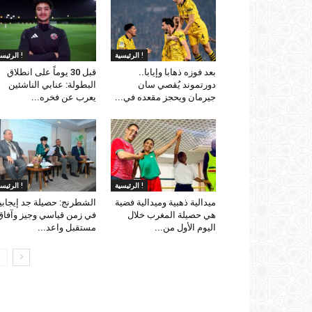
الرئيسية !
الرئيسية !
بعد فوزه ذهابا وإيابا..
قبل 30 يوماً على انطلاق
دورتموند يُقصي سان
البطولة: عنابي الناشئين
جيرمان ويحجز مقعده في...
يعرب عن فخره...
الرئيسية !
الرئيسية !
ميدالية ذهبية وميدالية فضية
الشطرنج: حصيلة جد إيجابي
هي حصيلة المغرب خلال
في زمن قياسي وجيز وآفاق
اليوم الأول من...
مستقبل واعد...