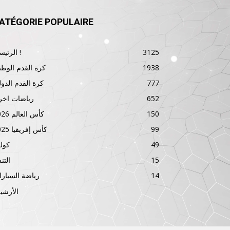
ATÉGORIE POPULAIRE
3125
الرئيسية !
1938
كرة القدم الوطن
777
كرة القدم الدول
652
رياضات اخر
150
كأس العالم 2026
99
كأس إفريقيا 2025
49
كول
15
الت
14
رياضة السيار
الأرشي