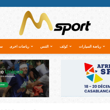
رياضة السيارات
كولف
التنس
رياضات اخرى
سب
MSport.ma