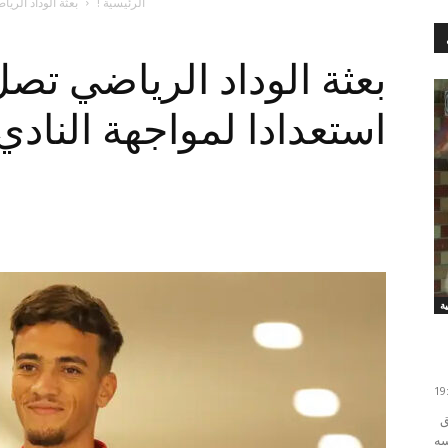
الرئيسية !
بعثة الوداد الري
بعثة الوداد الرياضي تص
استعدادا لمواجهة النادي
ة
أيمن فجاج خرج داني ألفيس نجم منتخب البرازيل وفريق
بعد حبسه