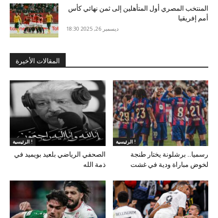
المنتخب المصري أول المتأهلين إلى ثمن نهائي كأس
أمم إفريقيا
ديسمبر 26, 2025 18:30
المقالات الأخيرة
الرئيسية !
الرئيسية !
رسميا.. برشلونة يختار طنجة
الصحفي الرياضي بلعيد بويميد في
لخوض مباراة ودية في غشت
ذمة الله