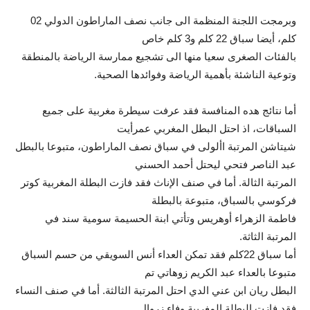
وبرمجت اللجنة المنظمة الى جانب نصف الماراطون الدولي 02
كلم، أيضا سباق 22 كلم و3 كلم خاص
بالفئات الصغرى سعيا منها الى تشجيع ممارسة الرياضة بالمنطقة
وتوعية الناشئة بأهمية الرياضة وفوائدها الصحية.
أما نتائج هده المنافسة فقد عرفت سيطرة مغربية على جميع
السباقات، اذ احتل البطل المغربي عمرأيت
شيتاشن المرتبة األولى في سباق نصف الماراطون، متبوعا بالبطل
عبد الناصر فتحي ليحتل أحمد الحسني
المرتبة الثالة. أما في صنف الإناث فقد فازت البطلة المغربية كوتر
فركوسي بالسباق، متبوعة بالبطلة
فاطمة الزهراء أوهريس وتأتي ابنة الحسيمة سومية سند في
المرتبة الثاثة.
أما سباق 22كلم فقد تمكن العداء أنس السويقي من حسم السباق
متبوعا بالعداء عبد الكريم زوهاتي تم
البطل ريان ابن عني الدي احتل المرتبة الثالثة. أما في صنف النساء
فقد فازت البطلة المغربية وفاء زروال