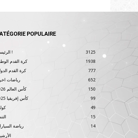
ATÉGORIE POPULAIRE
3125
الرئيسية !
1938
كرة القدم الوطن
777
كرة القدم الدول
652
رياضات اخر
150
كأس العالم 2026
99
كأس إفريقيا 2025
49
كول
15
الت
14
رياضة السيار
الأرشي