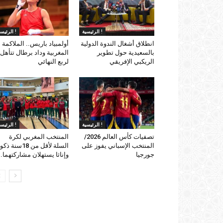
الرئيسية !
الرئيسية !
انطلاق أشغال الندوة الدولية
أولمبياد باريس.. الملاكمة
بالسعيدية حول تطوير
المغربية وداد برطال تتأهل
الريكبي الإفريقي
لربع النهائي
الرئيسية !
الرئيسية !
تصفيات كأس العالم 2026/
المنتخب المغربي لكرة
المنتخب الإسباني يفوز على
السلة لأقل من 18سنة ذ
جورجيا
وإناثا يستهلان مشاركتهما..