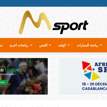
رياضة السيارات
كولف
التنس
رياضات اخرى
سب
MSport.ma