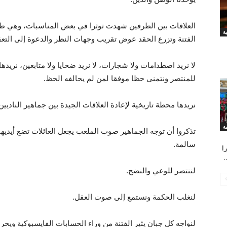
العلاقات بين الطرفين شهدت توثرا في بعض المناسبات، وهي ظا
الفتنة وتزرع الحقد عوض تقريب وجهات النظر والدعوة إلى التعق
لا نريد اصطدامات ولا شجارات، لا نريد ضحايا ولا متابعين، نر
للمنتصر ونتمنى حظا موفقا لمن لم يحالفه الحظ.
نريدها محطة تاريخية لإعادة العلاقات الجيدة بين جماهير الناديي
تذكروا أن توجه الجماهير صوب الملعب يجعل العائلات تضع أيديها
سالمة.
كورا
.
لننتصر للوعي والنضج.
لنغلب الحكمة ونستمع إلى صوت العقل.
لنواجه كل جبان يثير الفتنة من وراء الحسابات الفايسبوكية وي