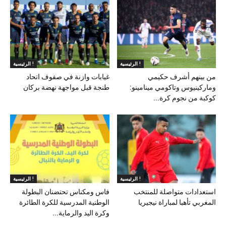
الرئيسية !
الرئيسية !
من بينهم أشرف حكيمي
غيابات وازنة في صفوف اتحاد
وماركينيوس وتاكومي مينامينو:
طنجة قبل مواجهة نهضة بركان
كوكبة من نجوم كرة...
الرئيسية !
الرئيسية !
استعدادات متواصلة للمنتخب
فاس ومكناس تحتضنان البطولة
المغربي تأهبا لمباراة نيجيريا
الوطنية المدرسية للكرة الطائرة
وكرة اليد والرماية...