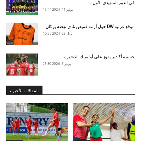
في الدور التمهيدي الأول...
يوليو 11, 2024 13:44
‏موقع ⁦‪DW عربية‬⁩ حول أزمة قميص نادي نهضة بركان
أبريل 22, 2024 15:35
حسنية أكادير يفوز على أولمبيك الدشيرة
يونيو 8, 2026 23:30
المقالات الأخيرة