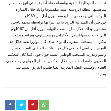
تحققت الميدالية الفضية بواسطة دعاء أخلوف التي انهزمت أمام
منافستها البطلة الروسية أمينة بيكميتوفا وذلك خلال المباراة
النهائية التي جمعت بينهما برسم الوزن أقل من 60 كلغ
في حين أن الميدالية البرونزية تم انتزاعها بواسطة محمد ياسين
محسون وذلك خلال مباراة نصف النهاية للوزن أقل من 67 كلغ و
التي واجه ضمنها البطل الأوكراني روستيسلوف هيراسيمينكو .
يذكر أن المنتخب المغربي للمواي طاي كان مؤازرا تقنيا خلال هذا
العرس الرياضي العالمي بكل من الناخب الوطني السيد لحسن
واسو ومدرب المنتخب الوطني السيد جواد خويا، كما كان التحكيم
المغربي حاضرا خلاله من خلال الحكمين هشام الجوابري ومصطفى
الغنام ، وضمت البعثة المغربية أيضا طبيب الفريق السيد نبيل
بوجيدة .