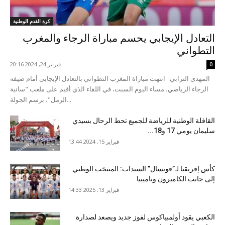
كرة القدم الوطنية
التعادل الإيجابي يحسم مباراة الرجاء والمغرب
التطواني
فبراير 24, 2024 20:16
0
المهدي الترابي انتهت مباراة المغرب التطواني بالتعادل الإيجابي أمام ضيفه
الرجاء الرياضي، مساء اليوم السبت، في اللقاء الذي أقيم على ملعب "سانية
الرمل"، برسم الجولة...
القافلة الوطنية للرياضة للجميع تحط الرحال بسيدي
سليمان يومي 17 و18...
فبراير 15, 2024 13:44
كأس إفريقيا لـ”فوتسال” السيدات: المنتخب الوطني
إلى جانب الكاميرون وناميبيا
فبراير 13, 2025 14:33
الكعبي يقود أولمبياكوس لفوز جديد ويصعد لصدارة