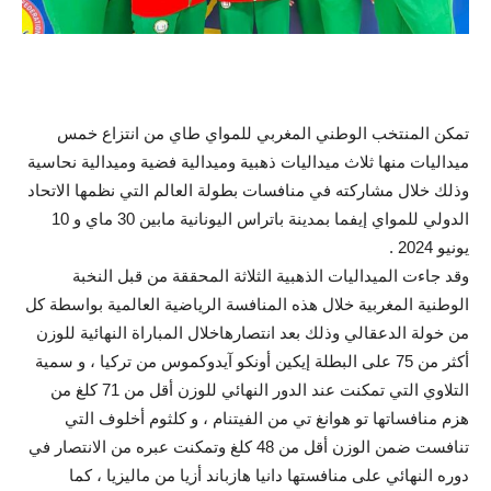
تمكن المنتخب الوطني المغربي للمواي طاي من انتزاع خمس
ميداليات منها ثلاث ميداليات ذهبية وميدالية فضية وميدالية نحاسية
وذلك خلال مشاركته في منافسات بطولة العالم التي نظمها الاتحاد
الدولي للمواي إيفما بمدينة باتراس اليونانية مابين 30 ماي و 10
يونيو 2024 .
وقد جاءت الميداليات الذهبية الثلاثة المحققة من قبل النخبة
الوطنية المغربية خلال هذه المنافسة الرياضية العالمية بواسطة كل
من خولة الدعقالي وذلك بعد انتصارهاخلال المباراة النهائية للوزن
أكثر من 75 على البطلة إيكين أونكو آيدوكموس من تركيا ، و سمية
التلاوي التي تمكنت عند الدور النهائي للوزن أقل من 71 كلغ من
هزم منافساتها تو هوانغ تي من الفيتنام ، و كلثوم أخلوف التي
تنافست ضمن الوزن أقل من 48 كلغ وتمكنت عبره من الانتصار في
دوره النهائي على منافستها دانيا هازباند أزيا من ماليزيا ، كما