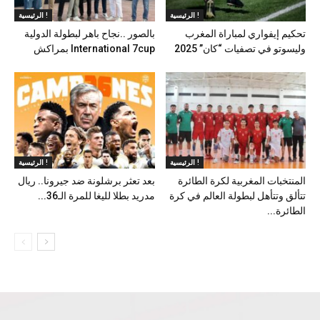
الرئيسية !
الرئيسية !
تحكيم إيفواري لمباراة المغرب
بالصور ..نجاح باهر لبطولة الدولية
وليسوتو في تصفيات “كان” 2025
International 7cup بمراكش
الرئيسية !
الرئيسية !
المنتخبات المغربية لكرة الطائرة
بعد تعثر برشلونة ضد جيرونا.. ريال
تتألق وتتأهل لبطولة العالم في كرة
مدريد بطلا لليغا للمرة الـ36...
الطائرة...