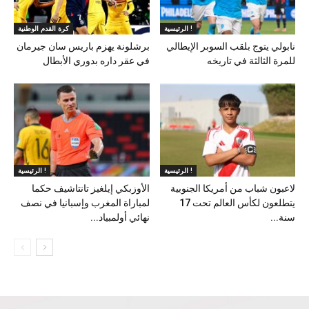
الرئيسية !
كرة القدم الوطنية
نابولي يتوج بلقب السوبر الإيطالي
برشلونة يهزم باريس سان جيرمان
للمرة الثالثة في تاريخه
في عقر داره بدوري الأبطال
الرئيسية !
الرئيسية !
لاعبون شباب من أمريكا الجنوبية
الأوزبكي إيلغيز تانتاشيف حكما
يتطلعون لكأس العالم تحت 17
لمباراة المغرب وإسبانيا في نصف
سنة...
نهائي أولمبياد...