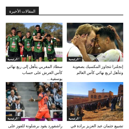
المقالات الأخيرة
الرئيسية !
الرئيسية !
إنجلترا تتجاوز المكسيك بصعوبة
سطاد المغربي يتأهل إلى ربع نهائي
وتتأهل لربع نهائي كأس العالم
كأس العرش على حساب
يوسفية...
الرئيسية !
الرئيسية !
تشييع جثمان عبد العزيز برادة في
راشفورد يقود برشلونة للفوز على