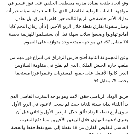
وقع اتحاد طنجة بقيادة مدربه مصطفى الخلفي على فوز عسير في
مواجهته لشباب الوطية لطانطان الذي بدأ اللقاء بداية سيئة، غير أنه
تدارك الأمر خاصة في الربع الثالث حين قلص الفارق، بل تعادل
وصار متفوقا بفارق نقطة خلال الربع الأخير، إلا أن رفاق النجم كابا
أمادو تهاونوا وضيعوا سلات سهلة قبل أن يستسلموا للهزيمة بحصة
74 مقابل 67، في مواجهة ممتعة وجد متوازنة على العموم.
وعن المجموعة الثانية أفلح فارس الرقراق في انتزاع فوز مهم من
ملعب جاره الجيش الملكي الذي لم يفلح في مقاومة السلاويين
الذين كانوا الأفضل على جميع المستويات وغنموا فوزا مستحقا
بحصة 79 مقابل 54.
فريق الوداد الرياضي حقق الأهم وهو يواجه المغرب الفاسي الذي
بدأ اللقاء بداية سيئة للغاية حيث لم يسجل لاعبوه في الربع الأول
سوى أربع نقط، الوداد تألق خلال الربعين الأول والثاني قبل أن
يعتري لاعبيه التهاون خلال الربعين الأخيرين مما دفع المغرب
الفاسي لتقليص الفارق من 18 نقطة إلى تسع نقط فقط والحصة