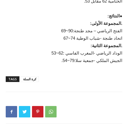
الختامية 62 مقابل 53.
●النتائج:
.المجموعة الأولى:
الفتح الرياضي – مجد طنجة:90~69
اتحاد طنجة -شباب الوطية 74~67
.المجموعة الثانية:
الوداد الرياضي -المغرب الفاسي :62~53
الجيش الملكي -جمعية سلا:79~54.
كرة السلة
TAGS