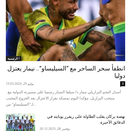
الرئيسية !
انطفأ سحر الساحر مع “السيليساو”.. نيمار يعتزل
دوليا
يوليو 29, 2026 13:05
0
أسدل النجم البرازيلي نيمار دا سيلفا الستار رسميا على مسيرته الدولية مع
منتخب البرازيل، مؤكدا اليوم تمسكه بقرار الاعتزال بعد الخروج المخيب
لـ"السيليساو" من...
نهضة بركان يقلب الطاولة على ريفرز يونايتد في
الدقائق الأخيرة
نوفمبر 28, 2025 20:12