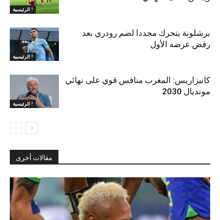
الرئيسية !
برشلونة يتحرك مجددا لضم رودري بعد
رفض عرضه الأول
الرئيسية !
كانيزاريس: المغرب منافس قوي على نهائي
مونديال 2030
الرئيسية !
مقالات أخرى