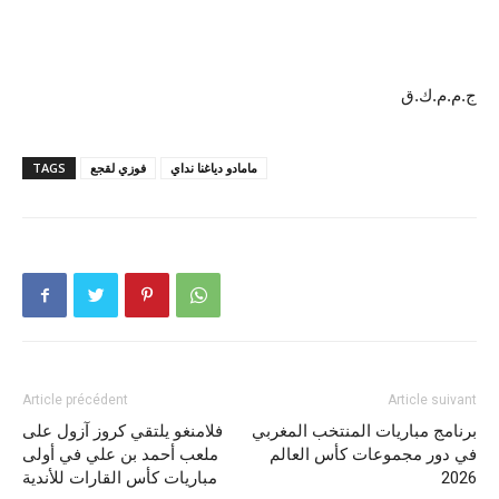
ج.م.م.ك.ق
مامادو دياغنا نداي
فوزي لقجع
TAGS
Article précédent
Article suivant
برنامج مباريات المنتخب المغربي
فلامنغو يلتقي كروز آزول على
في دور مجموعات كأس العالم
ملعب أحمد بن علي في أولى
2026
مباريات كأس القارات للأندية