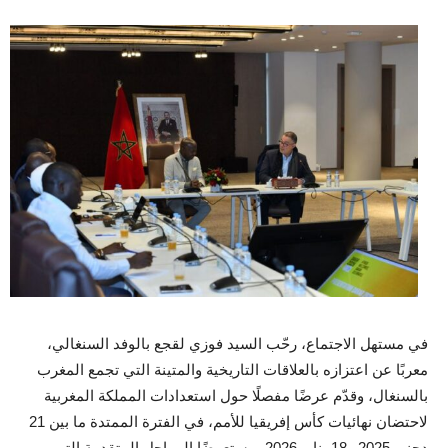
في مستهل الاجتماع، رحّب السيد فوزي لقجع بالوفد السنغالي،
معربًا عن اعتزازه بالعلاقات التاريخية والمتينة التي تجمع المغرب
بالسنغال، وقدّم عرضًا مفصلًا حول استعدادات المملكة المغربية
لاحتضان نهائيات كأس إفريقيا للأمم، في الفترة الممتدة ما بين 21
دجنبر 2025 و18 يناير 2026، مستعرضًا المراحل المتقدمة التي