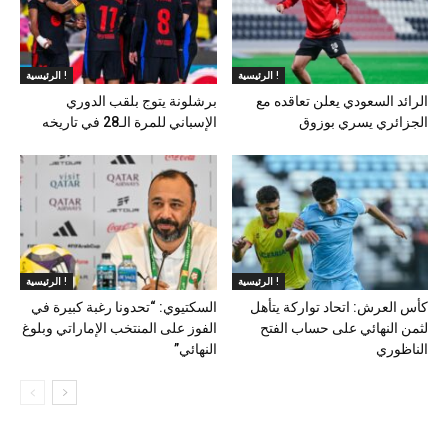
الرئيسية !
الرئيسية !
الرائد السعودي يعلن تعاقده مع
برشلونة يتوج بلقب الدوري
الجزائري يسري بوزوق
الإسباني للمرة الـ28 في تاريخه
الرئيسية !
الرئيسية !
كأس العرش: اتحاد تواركة يتأهل
السكتيوي: “تحدونا رغبة كبيرة في
لثمن النهائي على حساب الفتح
الفوز على المنتخب الإماراتي وبلوغ
الناظوري
النهائي”