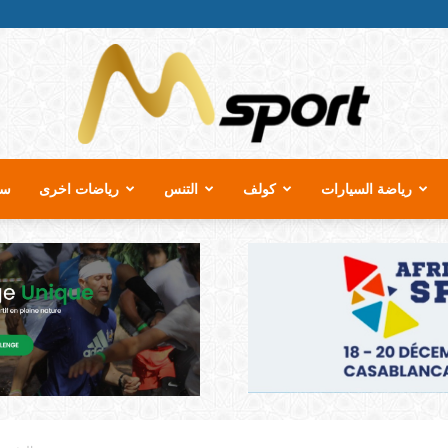
رياضة السيارات
كولف
التنس
رياضات اخرى
سب
MSport.ma