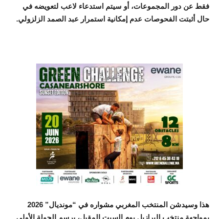
فقط عن دور المجموعات، أو سيتم استدعاء لاعب لتعويضه في
حال أثبتت الفحوصات عدم إمكانية استمرار عبد الصمد الزلزولي.
هذا وسيدشن المنتخب المغربي مشواره في “مونديال” 2026
بمواجهة منتخب البرازيل يوم السبت المقبل، برسم الجولة الأولى