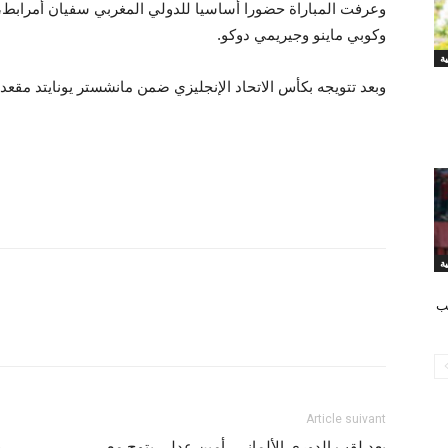
وعرفت المباراة حضورا أساسيا للدولي المغربي سفيان أمرابط، 
وكوبي ماينو وجيريمي دوكو.
وبعد تتويجه بكأس الاتحاد الإنجليزي ضمن مانشستر يونايتد مقعد
كب
Article suivant
بعد لقب الدوري الألماني.. أمين عدلي يتوج مع
ر