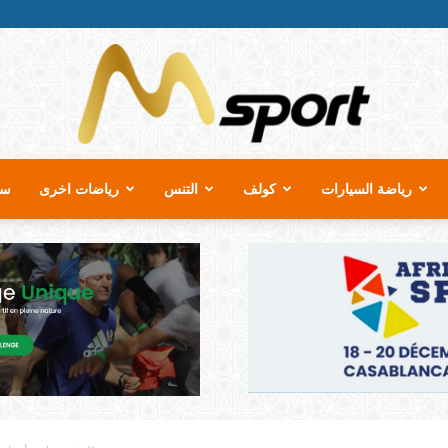
رياضة السيارات
كولف
التنس
رياضات اخرى
سب
MSport.ma