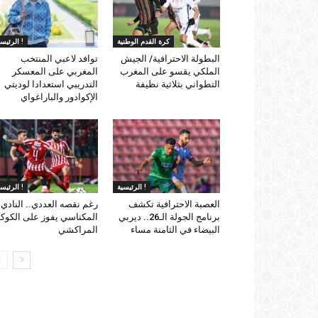
كرة القدم الوطنية
الرئيسية !
البطولة الاحترافية/ الجيش
توافد لاعبي المنتخب
الملكي يقسو على المغرب
المغربي على المعسكر
التطواني بثلاثية نظيفة
التدريبي استعدادا لوديتي
الإكوادور والباراغواي
الرئيسية !
الرئيسية !
العصبة الاحترافية تكشف
رغم نقصه العددي.. النادي
برنامج الجولة الـ26.. ديربي
المكناسي يفوز على الكو
البيضاء في الثامنة مساء
المراكشي