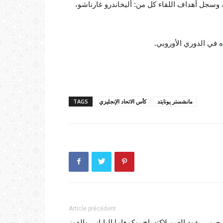
وسجل أهداف اللقاء كل من: أليخاندرو غارناشو،
ه في الدوري الأوروبي.
مانشستر يونايتد
كأس الاتحاد الإنجليزي
TAGS
Article précédent
حيمي يقود العين لاكتساح يوكوهاما الياباني والفوز