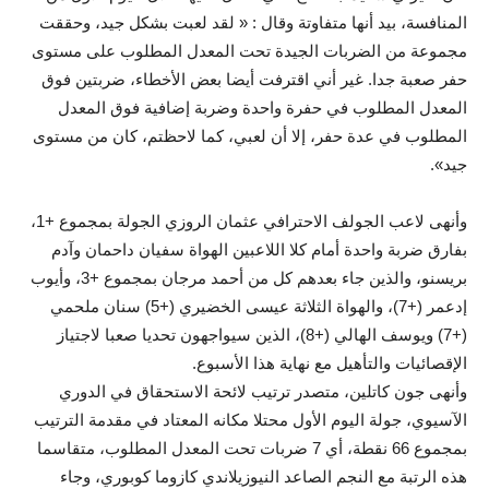
المنافسة، بيد أنها متفاوتة وقال : « لقد لعبت بشكل جيد، وحققت
مجموعة من الضربات الجيدة تحت المعدل المطلوب على مستوى
حفر صعبة جدا. غير أني اقترفت أيضا بعض الأخطاء، ضربتين فوق
المعدل المطلوب في حفرة واحدة وضربة إضافية فوق المعدل
المطلوب في عدة حفر، إلا أن لعبي، كما لاحظتم، كان من مستوى
جيد».
وأنهى لاعب الجولف الاحترافي عثمان الروزي الجولة بمجموع +1،
بفارق ضربة واحدة أمام كلا اللاعبين الهواة سفيان داحمان وآدم
بريسنو، والذين جاء بعدهم كل من أحمد مرجان بمجموع +3، وأيوب
إدعمر (+7)، والهواة الثلاثة عيسى الخضيري (+5) سنان ملحمي
(+7) ويوسف الهالي (+8)، الذين سيواجهون تحديا صعبا لاجتياز
الإقصائيات والتأهيل مع نهاية هذا الأسبوع.
وأنهى جون كاتلين، متصدر ترتيب لائحة الاستحقاق في الدوري
الآسيوي، جولة اليوم الأول محتلا مكانه المعتاد في مقدمة الترتيب
بمجموع 66 نقطة، أي 7 ضربات تحت المعدل المطلوب، متقاسما
هذه الرتبة مع النجم الصاعد النيوزيلاندي كازوما كوبوري، وجاء