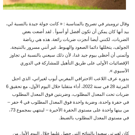
وقال تروميتر في تصريح بالمناسبة : « كانت جولة جيدة بالنسبة لي،
بيد أنها كان يمكن أن تكون أفضل أو أسوأ . لقد أضعت بعض
الضربات، لكنني أيضا أنجزت ضربات رائعة. هذه هي رياضة
الجولف، يتخللها دائما الصعود والهبوط. غير أنني مسرور بالنتيجة.
وأتمنى أن أحظى بيوم جيد غدا، لأن ذلك سيعني بالنسبة لي تجاوز
الإقصائيات الأولى على طريق التأهيل للمشاركة في الدوري
الآسيوي ».
بدوره عرف اللاعب الاحترافي المغربي أيوب لغيراتي، الذي احتل
المرتبة 28 في سنة 2022، أداء متقلبا خلال اليوم الأول، مع تحقيق 6
ضربات تحت المعدل المطلوب، وضربتين فوق المعدل المطلوب
في حفرة واحدة، وضربة واحدة فوق المعدل المطلوب في 4 حفر –
من بينها واحدة على مستوى الحفرة الأخيرة – لينتهي بمجموع 73،
في مستوى المعدل المطلوب بالضبط.
كان لغيرتي سعيدا بالنتائج التي حصل عليها خلال اليوم الأول من