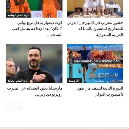
كرة القدم الوطنية
حضور مغربي في المهرجان الدولي
كوت ديفوار يتأهل لربع نهائي
للشطرنج للناشئين بالمملكة
“الكان” بعد الإطاحة بحامل لقب
العربية السعودية
النسخة...
الرئيسية !
كرة القدم الدولية
الدورة الثانية لنصف ماراطون
مارسيليا يعلن انفصاله عن المدرب
تامنصورت الدولي
روبرتو دي زيربي