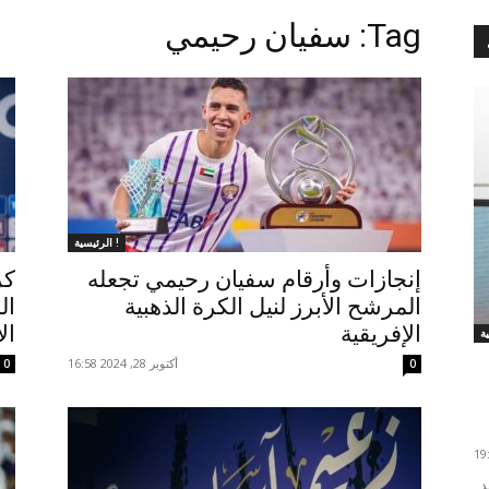
Tag: سفيان رحيمي
الرئيسية !
إنجازات وأرقام سفيان رحيمي تجعله
كر
المرشح الأبرز لنيل الكرة الذهبية
ال
الإفريقية
ال
أكتوبر 28, 2024 16:58
0
0
حقق حسنية أكادير فوزا ثمينا على ضيفه نهضة بركان، بعد