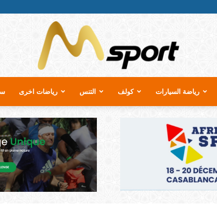
رياضة السيارات
كولف
التنس
رياضات اخرى
سب
MSport.ma