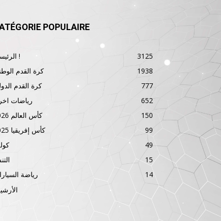
ATÉGORIE POPULAIRE
3125
الرئيسية !
1938
كرة القدم الوطن
777
كرة القدم الدول
652
رياضات اخر
150
كأس العالم 2026
99
كأس إفريقيا 2025
49
كول
15
الت
14
رياضة السيار
الأرشي