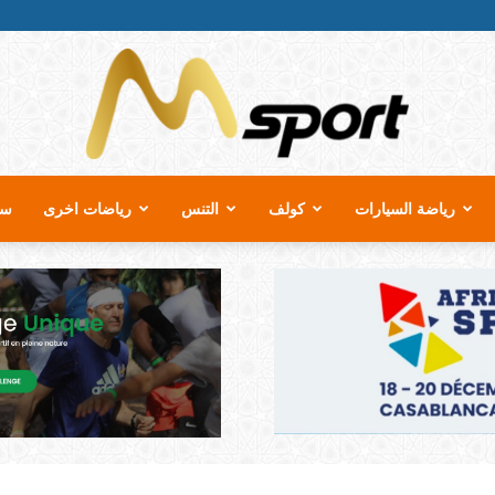
رياضة السيارات
كولف
التنس
رياضات اخرى
سب
MSport.ma