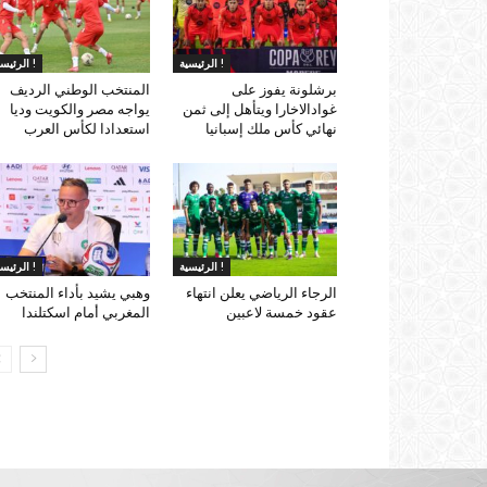
الرئيسية !
الرئيسية !
برشلونة يفوز على
المنتخب الوطني الرديف
غوادالاخارا ويتأهل إلى ثمن
يواجه مصر والكويت وديا
نهائي كأس ملك إسبانيا
استعدادا لكأس العرب
الرئيسية !
الرئيسية !
الرجاء الرياضي يعلن انتهاء
وهبي يشيد بأداء المنتخب
عقود خمسة لاعبين
المغربي أمام اسكتلندا