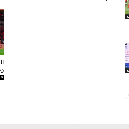
ال
وب
0