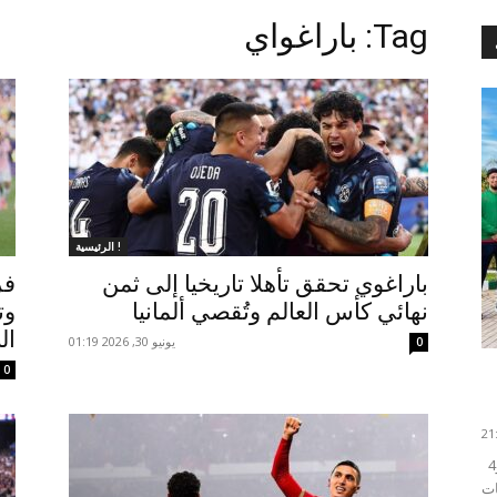
Tag: باراغواي
الرئيسية !
باراغوي تحقق تأهلا تاريخيا إلى ثمن
فر
نهائي كأس العالم وتُقصي ألمانيا
وت
ال
يونيو 30, 2026 01:19
0
0
أحرز المغرب عشر ميداليات (ذهبيتان و4 فضيات و4
ات