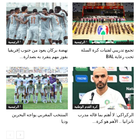
الرئيسية !
الرئيسية !
تجمع تدريبي لفتيات كرة السلة
نهضة بركان يعود من جنوب إفريقيا
تحت رعاية BAL
بفوز مهم ينفرد به بصدارة...
كرة القدم الوطنية
الرئيسية !
الركراكي: لا أهتم بما قاله مدرب
المنتخب المغربي يواجه البحرين
تانزانيا .. الأهم هو كرة...
وديا