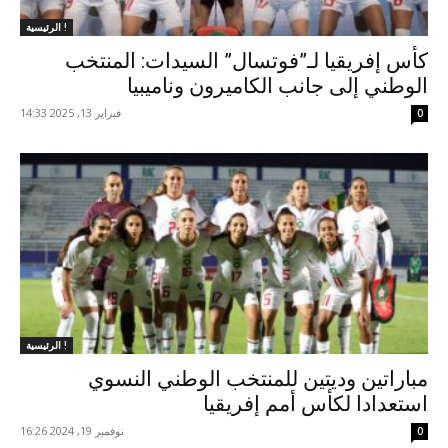
الرئيسية !
كأس إفريقيا لـ”فوتسال” السيدات: المنتخب
الوطني إلى جانب الكاميرون وناميبيا
فبراير 13, 2025 14:33
0
الرئيسية !
مباراتين وديتين للمنتخب الوطني النسوي
استعدادا لكأس أمم إفريقيا
نوفمبر 19, 2024 16:26
0