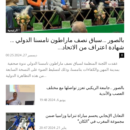
الرئيسية !
بالصور …سباق نصف ماراطون تامسنا الدولي …
شهادة اعتراف من الاتحاد...
ديسمبر 27, 2024 00:25
0
عقدت اللجنة المنظمة لسباق نصف ماراطون تامسنا الدولي ندوة صحفية
بمدينة المهن والكفاءات بتامسنا، وذلك لتسليط الضوء على النسخة السابعة
من هذه التظاهرة الدولية...
بالصور ..جامعة الريكبي تعزز تواصلها مع مختلف
العصب والأندية
يونيو 6, 2024 19:48
التعادل الإيجابي يحسم مباراة تنزانيا وزامبيا ضمن
مجموعة المغرب في “الكان”
يناير 21, 2024 20:47