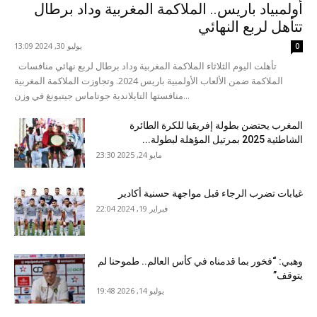
أولمبياد باريس.. الملاكمة المغربية وداد برطال
تتأهل لربع النهائي
يوليو 30, 2024 13:09
0
تأهلت اليوم الثلاثاء الملاكمة المغربية وداد برطال لربع نهائي منافسات
الملاكمة ضمن الألعاب الأولمبية باريس 2024. وتجاوزت الملاكمة المغربية
منافستها التايلاندية جوتاماس جيتبونغ في وزن...
المغرب يحتضن بطولة إفريقيا للكرة الطائرة
الشاطئية 2025 بمرتيل المؤهلة لبطولة...
مايو 24, 2025 23:30
غيابات تضرب الرجاء قبل مواجهة حسنية أكادير
فبراير 19, 2024 22:04
وهبي: “فخور بما قدمناه في كأس العالم.. طموحنا لم
يتوقف”
يوليو 14, 2026 19:48