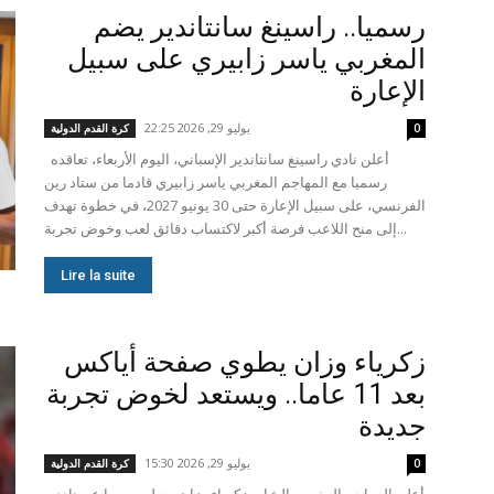
رسميا.. راسينغ سانتاندير يضم
المغربي ياسر زابيري على سبيل
الإعارة
يوليو 29, 2026 22:25
0
كرة القدم الدولية
أعلن نادي راسينغ سانتاندير الإسباني، اليوم الأربعاء، تعاقده
رسميا مع المهاجم المغربي ياسر زابيري قادما من ستاد رين
الفرنسي، على سبيل الإعارة حتى 30 يونيو 2027، في خطوة تهدف
إلى منح اللاعب فرصة أكبر لاكتساب دقائق لعب وخوض تجربة...
Lire la suite
زكرياء وزان يطوي صفحة أياكس
بعد 11 عاما.. ويستعد لخوض تجربة
جديدة
يوليو 29, 2026 15:30
0
كرة القدم الدولية
أعلن المهاجم المغربي الشاب زكرياء وزان رحيله رسميا عن نادي