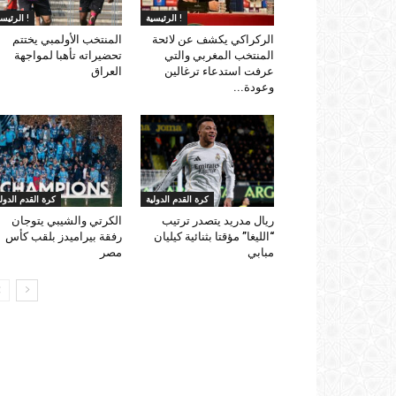
الرئيسية !
الرئيسية !
الركراكي يكشف عن لائحة
المنتخب الأولمبي يختتم
المنتخب المغربي والتي
تحضيراته تأهبا لمواجهة
عرفت استدعاء ترغالين
العراق
وعودة...
كرة القدم الدولية
كرة القدم الدولي
ريال مدريد يتصدر ترتيب
الكرتي والشيبي يتوجان
“الليغا” مؤقتا بثنائية كيليان
رفقة بيراميدز بلقب كأس
مبابي
مصر