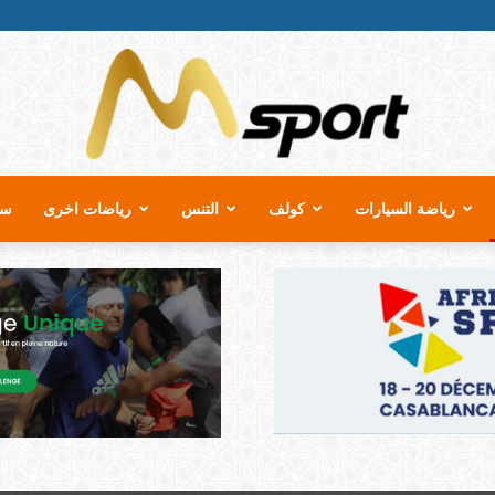
رياضة السيارات
كولف
التنس
رياضات اخرى
سب
MSport.ma