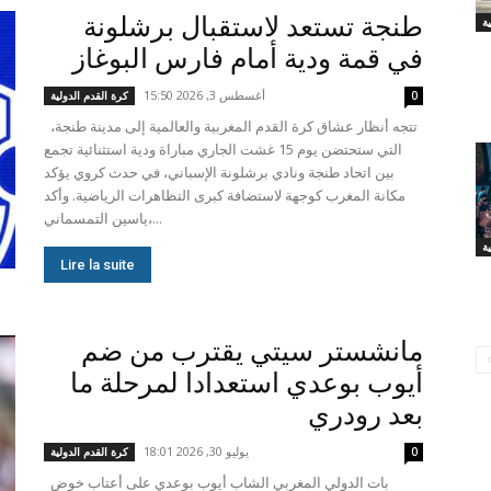
طنجة تستعد لاستقبال برشلونة
في قمة ودية أمام فارس البوغاز
أغسطس 3, 2026 15:50
0
كرة القدم الدولية
تتجه أنظار عشاق كرة القدم المغربية والعالمية إلى مدينة طنجة،
التي ستحتضن يوم 15 غشت الجاري مباراة ودية استثنائية تجمع
بين اتحاد طنجة ونادي برشلونة الإسباني، في حدث كروي يؤكد
مكانة المغرب كوجهة لاستضافة كبرى التظاهرات الرياضية. وأكد
ياسين التمسماني،...
ة
Lire la suite
مانشستر سيتي يقترب من ضم
أيوب بوعدي استعدادا لمرحلة ما
بعد رودري
يوليو 30, 2026 18:01
0
كرة القدم الدولية
بات الدولي المغربي الشاب أيوب بوعدي على أعتاب خوض