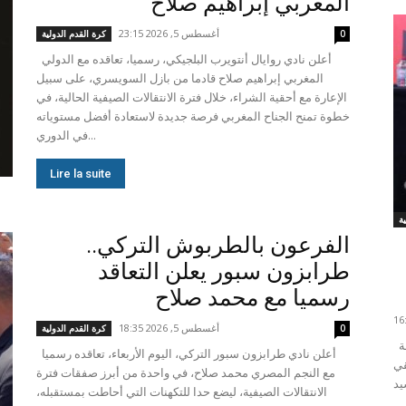
المغربي إبراهيم صلاح
أغسطس 5, 2026 23:15
0
كرة القدم الدولية
أعلن نادي روايال أنتويرب البلجيكي، رسميا، تعاقده مع الدولي
المغربي إبراهيم صلاح قادما من بازل السويسري، على سبيل
الإعارة مع أحقية الشراء، خلال فترة الانتقالات الصيفية الحالية، في
خطوة تمنح الجناح المغربي فرصة جديدة لاستعادة أفضل مستوياته
في الدوري...
Lire la suite
الفرعون بالطربوش التركي..
طرابزون سبور يعلن التعاقد
رسميا مع محمد صلاح
أغسطس 5, 2026 18:35
0
كرة القدم الدولية
شهدت مدينة الدار البيضاء، يوم الثلاثاء 14 يناير 2025، محطة
أعلن نادي طرابزون سبور التركي، اليوم الأربعاء، تعاقده رسميا
قي
مع النجم المصري محمد صلاح، في واحدة من أبرز صفقات فترة
الانتقالات الصيفية، ليضع حدا للتكهنات التي أحاطت بمستقبله،