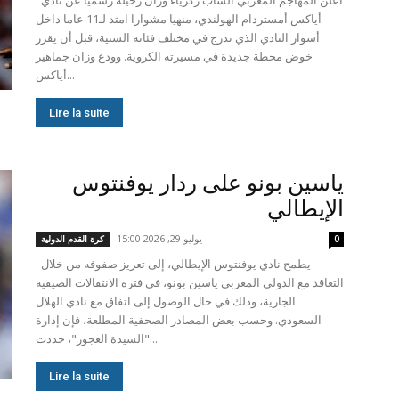
أياكس أمستردام الهولندي، منهيا مشوارا امتد لـ11 عاما داخل
أسوار النادي الذي تدرج في مختلف فئاته السنية، قبل أن يقرر
خوض محطة جديدة في مسيرته الكروية. وودع وزان جماهير
أياكس...
Lire la suite
ياسين بونو على ردار يوفنتوس
الإيطالي
يوليو 29, 2026 15:00
0
كرة القدم الدولية
يطمح نادي يوفنتوس الإيطالي، إلى تعزيز صفوفه من خلال
التعاقد مع الدولي المغربي ياسين بونو، في فترة الانتقالات الصيفية
الجارية، وذلك في حال الوصول إلى اتفاق مع نادي الهلال
السعودي. وحسب بعض المصادر الصحفية المطلعة، فإن إدارة
"السيدة العجوز"، حددت...
Lire la suite