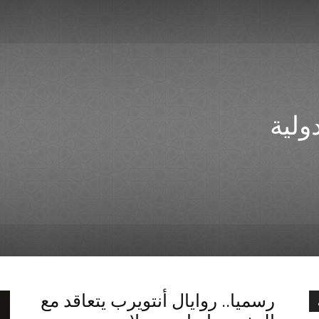
ولية
رسميا.. روايال أنتويرب يتعاقد مع