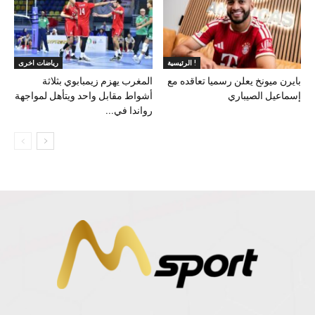
الرئيسية !
رياضات اخرى
بايرن ميونخ يعلن رسميا تعاقده مع
المغرب يهزم زيمبابوي بثلاثة
إسماعيل الصيباري
أشواط مقابل واحد ويتأهل لمواجهة
رواندا في...