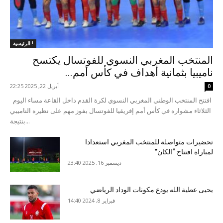
الرئيسية !
المنتخب المغربي النسوي للفوتسال يكتسح
ناميبيا بثمانية أهداف في كأس أمم...
أبريل 22, 2025 22:25
0
افتتح المنتخب الوطني المغربي النسوي لكرة القدم داخل القاعة مساء اليوم
الثلاثاء مشواره في كأس أمم إفريقيا للفوتسال بفوز مهم على نظيره الناميبي
بنتيجة...
تحضيرات متواصلة للمنتخب المغربي استعدادا
لمباراة افتتاح “الكان”
ديسمبر 16, 2025 23:40
يحيى عطية الله يودع مكونات الوداد الرياضي
فبراير 8, 2024 14:40