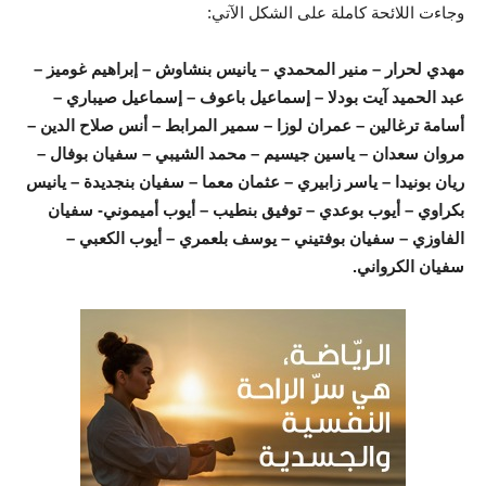
وجاءت اللائحة كاملة على الشكل الآتي:
مهدي لحرار – منير المحمدي – يانيس بنشاوش – إبراهيم غوميز –
عبد الحميد آيت بودلا – إسماعيل باعوف – إسماعيل صيباري –
أسامة ترغالين – عمران لوزا – سمير المرابط – أنس صلاح الدين –
مروان سعدان – ياسين جيسيم – محمد الشيبي – سفيان بوفال –
ريان بونيدا – ياسر زابيري – عثمان معما – سفيان بنجديدة – يانيس
بكراوي – أيوب بوعدي – توفيق بنطيب – أيوب أميموني- سفيان
الفاوزي – سفيان بوفتيني – يوسف بلعمري – أيوب الكعبي –
سفيان الكرواني.