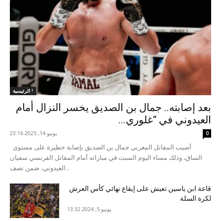
الرئيسية !
بعد إصابته.. جمال بن الصديق يخسر النزال أمام
العيدوني في “غلوري...
يونيو 14, 2025 23:16
0
أصيب المقاتل المغربي جمال بن الصديق بإصابة خطيرة على مستوى
الساق، وذلك مساء اليوم السبت في مباراته أمام المقاتل الفرنسي سفيان
العيدوني، ضمن نصف...
قاعة ابن ياسين تعيش على إيقاع نهائي كأس العرش
لكرة السلة
يونيو 5, 2024 13:32