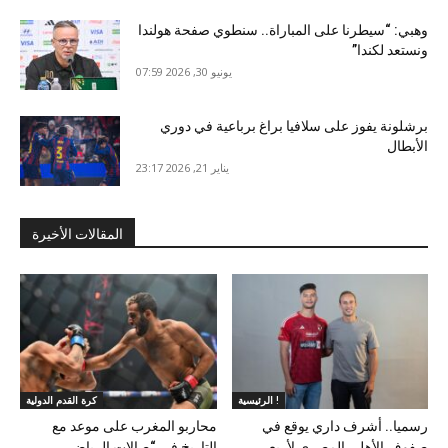
وهبي: “سيطرنا على المباراة.. سنطوي صفحة هولندا
ونستعد لكندا”
يونيو 30, 2026 07:59
برشلونة يفوز على سلافيا براغ برباعية في دوري
الأبطال
يناير 21, 2026 23:17
المقالات الأخيرة
الرئيسية !
كرة القدم الدولية
رسميا.. أشرف داري يوقع في
محاربو المغرب على موعد مع
صفوف الأهلي المصري لأربع
التاريخ في “صالات الرياض