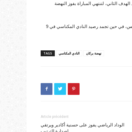
ف مهري، الذي عاد في الدقيقة الـ87 لتسجيل الهدف الثاني، لتنتهي المباراة بفوز النهضة
وبهذا الفوز رفع حامل اللقب رصيده لـ11 نقطة في المركز الخامس، في حين تجمد رصيد النادي المكناسي في 9
نهضة بركان
النادي المكناسي
TAGS
Article précédent
الوداد الرياضي يفوز على حسنية أكادير ويرتقي
لصدارة الترتيب