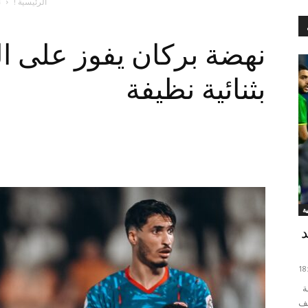
الرئيسية !
ن
نهضة بركان يفوز على ال
بثنائية نظيفة
ة
د
ودع فريق الرجاء الرياضي دوري التحدي الودي المقام بدولة
صف