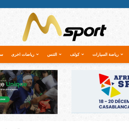
رياضة السيارات
كولف
التنس
رياضات اخرى
سب
MSport.ma