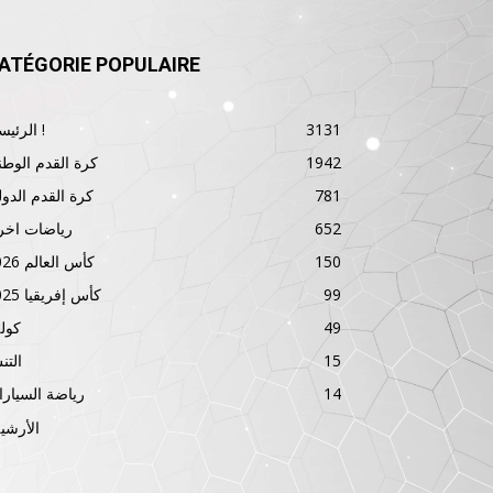
ATÉGORIE POPULAIRE
3131
الرئيسية !
1942
كرة القدم الوطن
781
كرة القدم الدول
652
رياضات اخر
150
كأس العالم 2026
99
كأس إفريقيا 2025
49
كول
15
الت
14
رياضة السيار
الأرشي