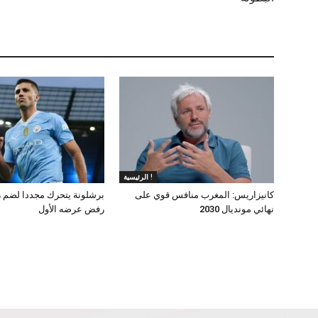
الرئيسية !
كانيزاريس: المغرب منافس قوي على
برشلونة يتحرك مجددا لضم ر
نهائي مونديال 2030
رفض عرضه الأول