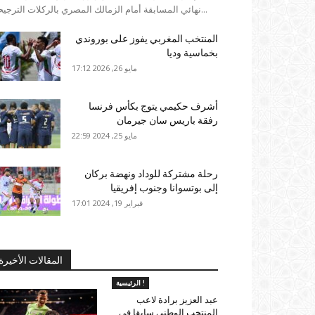
نهائي المسابقة أمام الزمالك المصري بالركلات الترجيحية...
المنتخب المغربي يفوز على بوروندي
بخماسية وديا
مايو 26, 2026 17:12
أشرف حكيمي يتوج بكأس فرنسا
رفقة باريس سان جيرمان
مايو 25, 2024 22:59
رحلة مشتركة للوداد ونهضة بركان
إلى بوتسوانا وجنوب إفريقيا
فبراير 19, 2024 17:01
المقالات الأخيرة
الرئيسية !
عبد العزيز برادة لاعب
المنتخب الوطني سابقا في