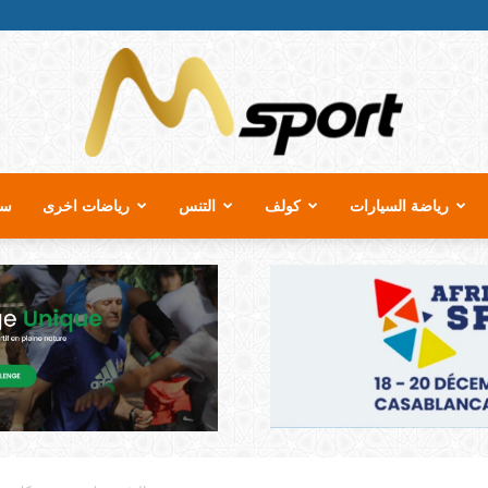
رياضة السيارات
كولف
التنس
رياضات اخرى
سب
MSport.ma