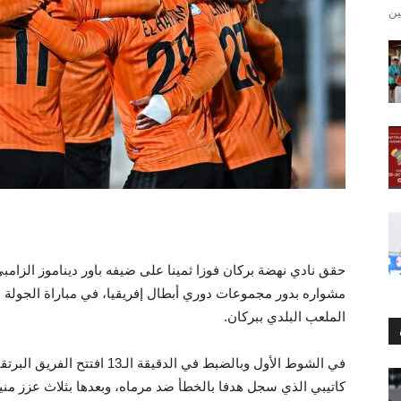
حقق نادي نهضة بركان فوزا ثمينا على ضيفه باور ديناموز الزامب
مشواره بدور مجموعات دوري أبطال إفريقيا، في مباراة الجولة 
الملعب البلدي ببركان.
في الشوط الأول وبالضبط في الدق
كاتيبي الذي سجل هدفا بالخطأ ضد مرماه، وبعدها بثلاث عزز منير