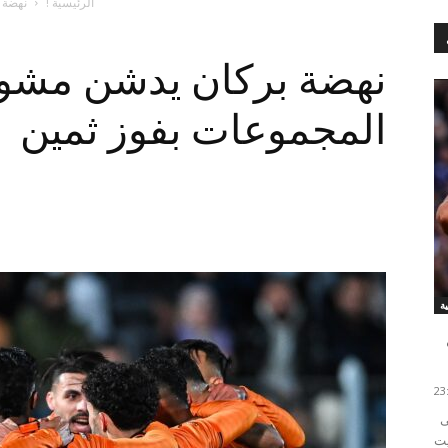
الرئيسية !
نهضة 
نهضة بركان يدشن مشوا
المجموعات بفوز ثمين
قاد الدولي المغربي زكرياء أبو خلال فريقه تولوز للفوز على
جريت