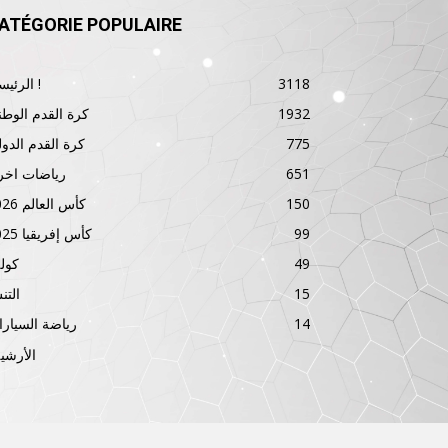
ATÉGORIE POPULAIRE
3118
الرئيسية !
1932
كرة القدم الوطن
775
كرة القدم الدول
651
رياضات اخر
150
كأس العالم 2026
99
كأس إفريقيا 2025
49
كول
15
الت
14
رياضة السيار
الأرشي