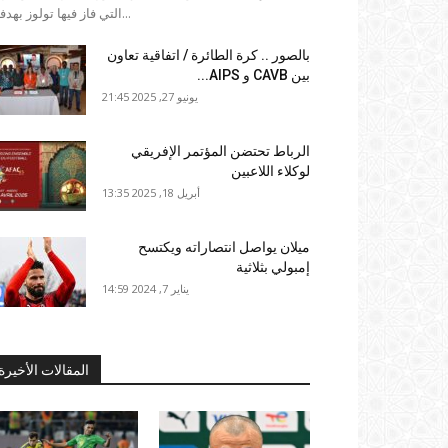
التي فاز فيها تولوز بهدفين...
بالصور .. كرة الطائرة / اتفاقية تعاون
بين CAVB و AIPS...
يونيو 27, 2025 21:45
الرباط تحتضن المؤتمر الإفريقي
لوكلاء اللاعبين
أبريل 18, 2025 13:35
ميلان يواصل انتصاراته ويكتسح
إمبولي بثلاثية
يناير 7, 2024 14:59
المقالات الأخيرة