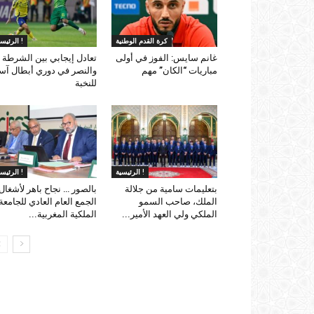
كرة القدم الوطنية
الرئيسية !
غانم سايس: الفوز في أولى
تعادل إيجابي بين الشرطة
مباريات “الكان” مهم
والنصر في دوري أبطال آسي
للنخبة
الرئيسية !
الرئيسية !
بتعليمات سامية من جلالة
بالصور … نجاح باهر لأشغال
الملك، صاحب السمو
الجمع العام العادي للجامعة
الملكي ولي العهد الأمير...
الملكية المغربية...