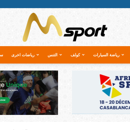
رياضة السيارات
كولف
التنس
رياضات اخرى
سب
MSport.ma