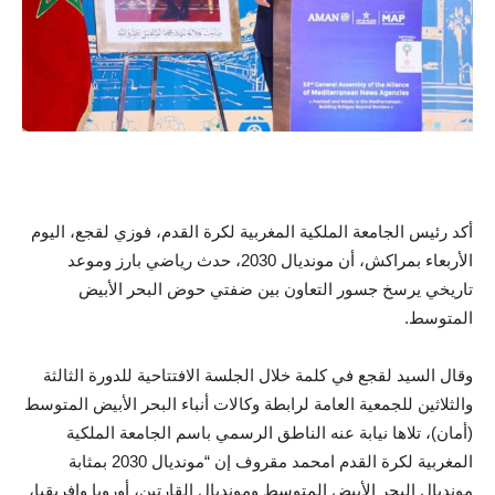
أكد رئيس الجامعة الملكية المغربية لكرة القدم، فوزي لقجع، اليوم
الأربعاء بمراكش، أن مونديال 2030، حدث رياضي بارز وموعد
تاريخي يرسخ جسور التعاون بين ضفتي حوض البحر الأبيض
المتوسط.
وقال السيد لقجع في كلمة خلال الجلسة الافتتاحية للدورة الثالثة
والثلاثين للجمعية العامة لرابطة وكالات أنباء البحر الأبيض المتوسط
(أمان)، تلاها نيابة عنه الناطق الرسمي باسم الجامعة الملكية
المغربية لكرة القدم امحمد مقروف إن “مونديال 2030 بمثابة
مونديال البحر الأبيض المتوسط ومونديال القارتين، أوروبا وإفريقيا،