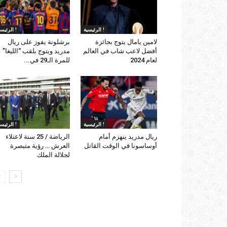
الرئيسية !
الرئيسية !
لامين يامال يتوج بجائزة
برشلونة يفوز على ريال
أفضل لاعب شاب في العالم
مدريد ويتوج بلقب “الليغا”
لعام 2024
للمرة الـ29 في...
الرئيسية !
الرئيسية !
ريال مدريد ينهزم أمام
الرياضة / 25 سنة لاعتلاء
أوساسونا في الوقت القاتل
العرش … رؤية متبصرة
لجلالة الملك