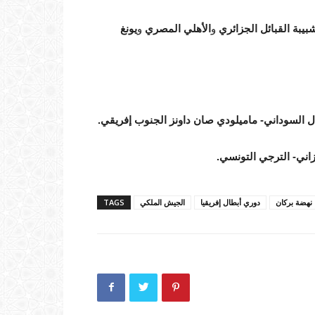
بيبة القبائل الجزائري
و
الأهلي المصري
و
يونغ
هلال السوداني- ماميلودي صان داونز الجنوب إفريقي.
نزاني- الترجي التونسي.
نهضة بركان
دوري أبطال إفريقيا
الجيش الملكي
TAGS