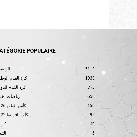
ATÉGORIE POPULAIRE
3115
الرئيسية !
1930
كرة القدم الوطن
775
كرة القدم الدول
650
رياضات اخر
150
كأس العالم 2026
99
كأس إفريقيا 2025
49
كول
15
الت