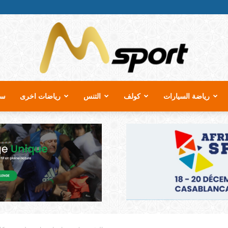
رياضة السيارات
كولف
التنس
رياضات اخرى
سب
MSport.ma