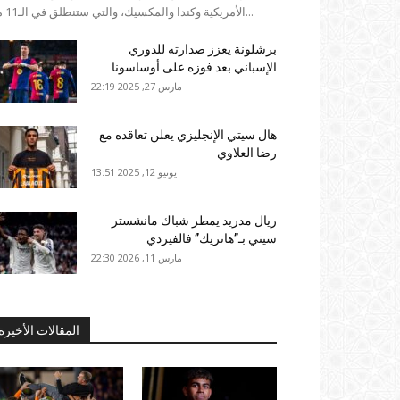
الأمريكية وكندا والمكسيك، والتي ستنطلق في الـ11 من...
برشلونة يعزز صدارته للدوري
الإسباني بعد فوزه على أوساسونا
مارس 27, 2025 22:19
هال سيتي الإنجليزي يعلن تعاقده مع
رضا العلاوي
يونيو 12, 2025 13:51
ريال مدريد يمطر شباك مانشستر
سيتي بـ”هاتريك” فالفيردي
مارس 11, 2026 22:30
المقالات الأخيرة