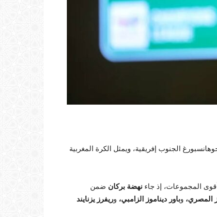
وهانسبورغ الجنوب إفريقية، ويمثل الكرة المغربية
قوى المجموعات، إذ جاء
نهضة بركان
ضمن
ز المصري،
و
باور ديناموز الزامبي،
و
ريفرز يزنايند