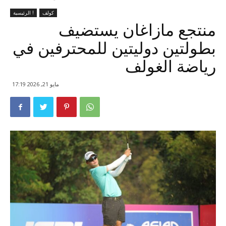
كولف
الرئيسية !
منتجع مازاغان يستضيف
بطولتين دوليتين للمحترفين في
رياضة الغولف
مايو 21, 2026 17:19