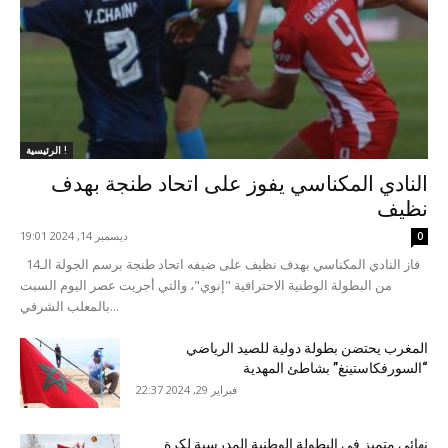
الرئيسية !
النادي المكناسي يفوز على اتحاد طنجة بهدف
نظيف
ديسمبر 14, 2024 19:01
0
فاز النادي المكناسي بهدف نظيف على ضيفه اتحاد طنجة برسم الجولة الـ14
من البطولة الوطنية الاحترافية "إنوي"، والتي أجريت عصر اليوم السبت
بالمعلب الشرفي...
المغرب يحتضن بطولة دولية للصيد الرياضي
“السورفكاستينغ” بشاطئ المهدية
فبراير 29, 2024 22:37
نهائي متميز في البطولة الوطنية المدرسية لكرة