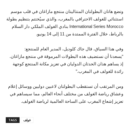
وتضع هاتان البطولتان المتتاليتان منتجع مازاغان في قلب موسم
استثنائي للغولف الاحترافي بالمغرب، والذي سيُختتم بتنظيم بطولة
International Series Morocco بنادي الغولف الملكي دار السلام
بالرباط، خلال الفترة الممتدة من 11 إلى 14 يونيو.
وفي هذا السياق، قال جاك كلوديل، المدير العام للمنتجع:
“يسعدنا أن نستضيف هذه البطولات المرموقة في منتجع مازاغان.
إذ يساهم هذان الحدثان الدوليان في تعزيز مكانة المنتجع كوجهة
رائدة للغولف في المغرب.”
ومن المرتقب أن تستقطب البطولتان لاعبين دوليين ووسائل إعلام
وعشاق رياضة الغولف من مختلف أنحاء العالم، مما سيساهم في
تعزيز إشعاع المغرب على الساحة العالمية لرياضة الغولف.
غولف
TAGS