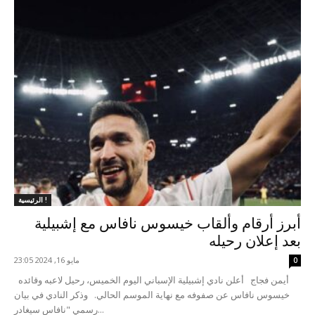
الرئيسية !
أبرز أرقام وألقاب خيسوس نافاس مع إشبيلية
بعد إعلان رحيله
مايو 16, 2024 23:05
0
أيمن فجاج أعلن نادي إشبيلية الإسباني اليوم الخميس، رحيل لاعبه وقائده
خيسوس نافاس عن صفوفه مع نهاية الموسم الحالي. وذكر النادي في بيان
رسمي "نافاس سيغادر...