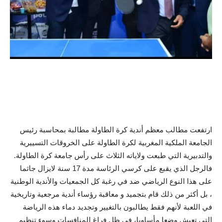
ارتفعت مطالب معظم أندية كرة الطاولة مطالبة بمحاسبة رئيس
الجامعة الملكية المغربية لكرة الطاولة على الخروقات التسييرية
والتدبيرية التي طبعت ولاياته الثلاث على رأس جامعة كرة الطاولة.
فالرجل الذي يقبع على كرسي الرئاسة مدة 17 سنة لايزال جاثما
على هذا النوع الرياضي ضد في رغبة كل الجمعيات والأندية الوطنية
، بل أكثر من ذلك قام بتجميد و معاقبة رؤساء أندية مرجعية وتاريخية
في اللعبة لأنهم فقط يطالبون بالتغيير وتجديد دماء هذه الرياضة
التي تعيش وضعا مأساويا، في ظل فراغ المنافسات وسوء تنظيم