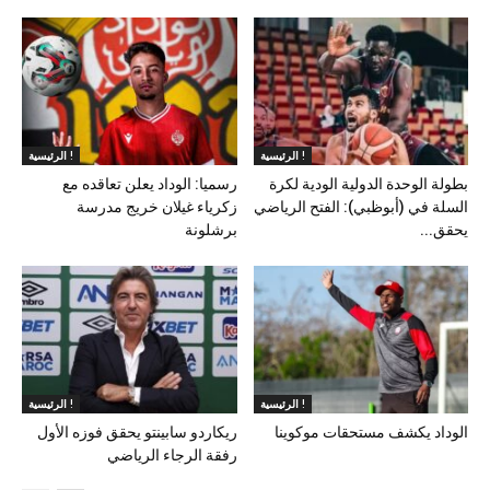
الرئيسية !
الرئيسية !
بطولة الوحدة الدولية الودية لكرة
رسميا: الوداد يعلن تعاقده مع
السلة في (أبوظبي): الفتح الرياضي
زكرياء غيلان خريج مدرسة
يحقق...
برشلونة
الرئيسية !
الرئيسية !
الوداد يكشف مستحقات موكوينا
ريكاردو سابينتو يحقق فوزه الأول
رفقة الرجاء الرياضي