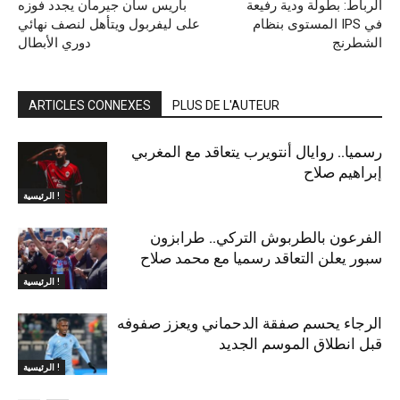
الرباط: بطولة ودية رفيعة
باريس سان جيرمان يجدد فوزه
المستوى بنظام IPS في
على ليفربول ويتأهل لنصف نهائي
الشطرنج
دوري الأبطال
ARTICLES CONNEXES
PLUS DE L'AUTEUR
رسميا.. روايال أنتويرب يتعاقد مع المغربي
إبراهيم صلاح
الرئيسية !
الفرعون بالطربوش التركي.. طرابزون
سبور يعلن التعاقد رسميا مع محمد صلاح
الرئيسية !
الرجاء يحسم صفقة الدحماني ويعزز صفوفه
قبل انطلاق الموسم الجديد
الرئيسية !