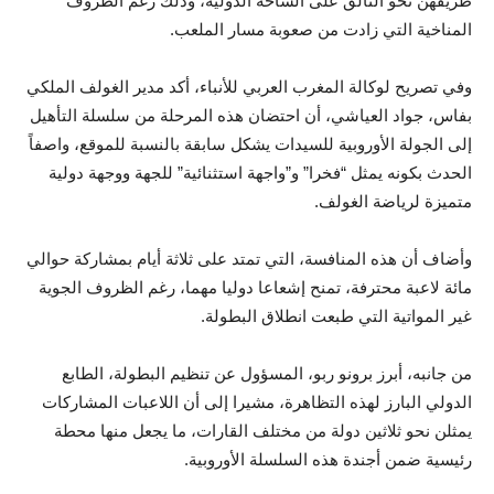
طريقهن نحو التألق على الساحة الدولية، وذلك رغم الظروف
المناخية التي زادت من صعوبة مسار الملعب.
وفي تصريح لوكالة المغرب العربي للأنباء، أكد مدير الغولف الملكي
بفاس، جواد العياشي، أن احتضان هذه المرحلة من سلسلة التأهيل
إلى الجولة الأوروبية للسيدات يشكل سابقة بالنسبة للموقع، واصفاً
الحدث بكونه يمثل “فخرا” و”واجهة استثنائية” للجهة ووجهة دولية
متميزة لرياضة الغولف.
وأضاف أن هذه المنافسة، التي تمتد على ثلاثة أيام بمشاركة حوالي
مائة لاعبة محترفة، تمنح إشعاعا دوليا مهما، رغم الظروف الجوية
غير المواتية التي طبعت انطلاق البطولة.
من جانبه، أبرز برونو ربو، المسؤول عن تنظيم البطولة، الطابع
الدولي البارز لهذه التظاهرة، مشيرا إلى أن اللاعبات المشاركات
يمثلن نحو ثلاثين دولة من مختلف القارات، ما يجعل منها محطة
رئيسية ضمن أجندة هذه السلسلة الأوروبية.