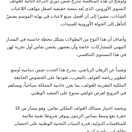
وأوضح أن هذه المنافسة تندرج ضمن دوري الدرجة الثانية للغولف
النسوي الأوروبي، الذي يُعد منصة حقيقية لصقل مواهب اللاعبات
الشابات، مشيرا إلى أن أفضل سبع لاعبات في نهاية الموسم يضمنّ
التأهل إلى الجولة الأوروبية للسيدات.
وأضاف أن هذا النوع من البطولات يشكل محطة حاسمة في المسار
المهني للمشاركات، خاصة وأن بعضهن يخضن بفاس أول تجربة لهن
في هذا المستوى التنافسي.
وبعيداً عن الرهان الرياضي، يندرج هذا الحدث ضمن دينامية أوسع
لتطوير رياضة الغولف بالمغرب، تقودها على الخصوص الجامعة
الملكية المغربية للغولف، بما يعزز جاذبية المملكة سياحياً، ويساهم
في الترويج لعرض غولفي متنوع على الصعيد الوطني.
ويجسد اختيار مسالك الغولف الملكي بفاس، وهو مسار من 18
حفرة يقع وسط بساتين الزيتون ويوفر شروطا تقنية ملائمة
للمنافسات الدولية، قدرة البنيات التحتية الوطنية على احتضان
تظاهرات رياضية كبرى.