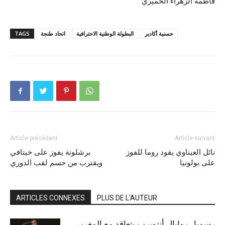
فاطمة الزهراء الخميري
حسنية أكادير
البطولة الوطنية الاحترافية
اتحاد طنجة
TAGS
Article précédent
Article suivant
نائل العيناوي يقود روما للفوز
برشلونة يفوز على خيتافي
على بولونيا
ويقترب من حسم لقب الدوري
ARTICLES CONNEXES
PLUS DE L'AUTEUR
رسميا.. روايال أنتويرب يتعاقد مع المغربي